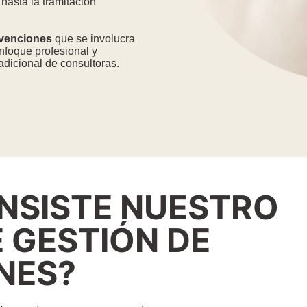
hasta la tramitación
bvenciones
que se involucra
enfoque profesional y
adicional de consultoras.
NSISTE NUESTRO
E GESTIÓN DE
NES?